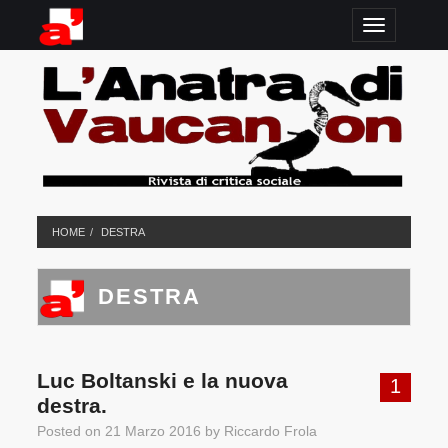
TOGGLE N
HOME
DESTRA
DESTRA
Luc Boltanski e la nuova
1
destra.
Posted on
21 Marzo 2016
by
Riccardo Frola