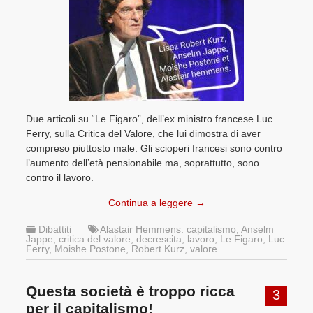
Due articoli su “Le Figaro”, dell’ex ministro francese Luc
Ferry, sulla Critica del Valore, che lui dimostra di aver
compreso piuttosto male. Gli scioperi francesi sono contro
l’aumento dell’età pensionabile ma, soprattutto, sono
contro il lavoro.
Continua a leggere
→
Dibattiti
Alastair Hemmens. capitalismo
,
Anselm
Jappe
,
critica del valore
,
decrescita
,
lavoro
,
Le Figaro
,
Luc
Ferry
,
Moishe Postone
,
Robert Kurz
,
valore
Questa società è troppo ricca
3
per il capitalismo!