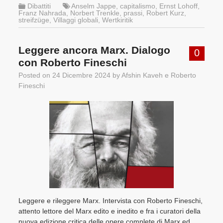
Dibattiti
Anselm Jappe
,
capitalismo
,
Ernst Lohoff
,
Franz Nahrada
,
Norbert Trenkle
,
prassi
,
Robert Kurz
,
streifzüge
,
Villaggi globali
,
Wertkiritik
Leggere ancora Marx. Dialogo
0
con Roberto Fineschi
Posted on
24 Dicembre 2024
by
Afshin Kaveh
e
Roberto
Fineschi
Leggere e rileggere Marx. Intervista con Roberto Fineschi,
attento lettore del Marx edito e inedito e fra i curatori della
nuova edizione critica delle opere complete di Marx ed