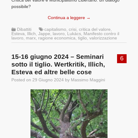
Critica del Valore e Municipalismo Libertario: un dialogo
possibile?
Continua a leggere
→
Dibattiti
capitalismo
,
crisi
,
critica del valore
,
Esteva
,
Illich
,
Jappe
,
lavoro
,
Lukács
,
Manifesto contro il
lavoro
,
marx
,
ragione economica
,
tiglio
,
valorizzazione
15-16 giugno 2024 – Seminari
6
sotto il tiglio. Wertkritik, Illich,
Esteva ed altre belle cose
Posted on
29 Giugno 2024
by
Massimo Maggini