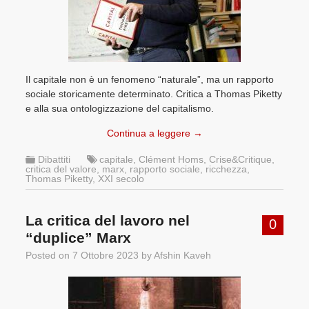
Il capitale non è un fenomeno “naturale”, ma un rapporto
sociale storicamente determinato. Critica a Thomas Piketty
e alla sua ontologizzazione del capitalismo.
Continua a leggere
→
Dibattiti
capitale
,
Clément Homs
,
Crise&Critique
,
critica del valore
,
marx
,
rapporto sociale
,
ricchezza
,
Thomas Piketty
,
XXI secolo
La critica del lavoro nel
0
“duplice” Marx
Posted on
7 Ottobre 2023
by
Afshin Kaveh