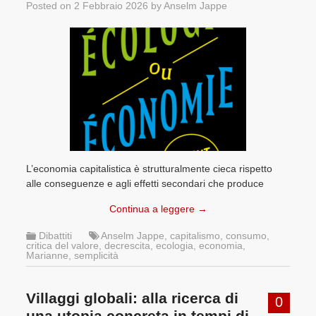
Posted on
2 Febbraio 2026
by
Anselm Jappe
L’economia capitalistica è strutturalmente cieca rispetto
alle conseguenze e agli effetti secondari che produce
Continua a leggere
→
Dibattiti
Anselm Jappe
,
capitalismo
,
consumo
,
critica del valore
,
decrescita
,
ecologia
,
economia
,
Marianne
,
semplicità
Villaggi globali: alla ricerca di
0
una utopia concreta in tempi di