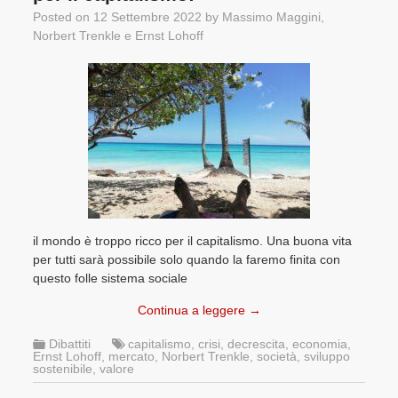
Posted on
12 Settembre 2022
by
Massimo Maggini
,
Norbert Trenkle
e
Ernst Lohoff
il mondo è troppo ricco per il capitalismo. Una buona vita
per tutti sarà possibile solo quando la faremo finita con
questo folle sistema sociale
Continua a leggere
→
Dibattiti
capitalismo
,
crisi
,
decrescita
,
economia
,
Ernst Lohoff
,
mercato
,
Norbert Trenkle
,
società
,
sviluppo
sostenibile
,
valore