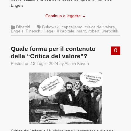
Engels
Continua a leggere
→
Dibattiti
Bukowski
,
capitalismo
,
critica del valore
,
Engels
,
Fineschi
,
Hegel
,
Il capitale
,
marx
,
robert
,
wertkritik
Quale forma per il contenuto
0
della “Critica del valore”?
Posted on
13 Luglio 2024
by
Afshin Kaveh