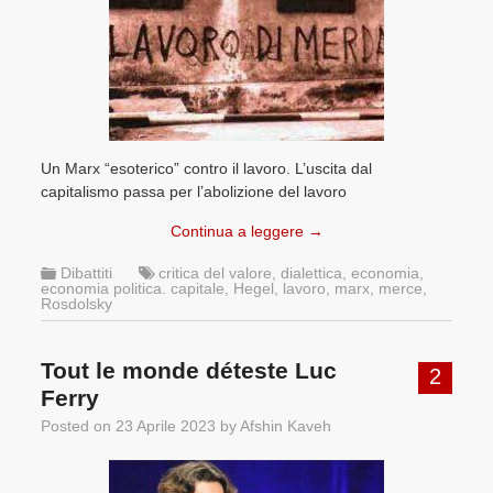
Un Marx “esoterico” contro il lavoro. L’uscita dal
capitalismo passa per l’abolizione del lavoro
Continua a leggere
→
Dibattiti
critica del valore
,
dialettica
,
economia
,
economia politica. capitale
,
Hegel
,
lavoro
,
marx
,
merce
,
Rosdolsky
Tout le monde déteste Luc
2
Ferry
Posted on
23 Aprile 2023
by
Afshin Kaveh