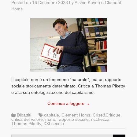
Posted on
16 Dicembre 2023
by
Afshin Kaveh
e
Clément
Homs
Il capitale non è un fenomeno “naturale”, ma un rapporto
sociale storicamente determinato. Critica a Thomas Piketty
e alla sua ontologizzazione del capitalismo.
Continua a leggere
→
Dibattiti
capitale
,
Clément Homs
,
Crise&Critique
,
critica del valore
,
marx
,
rapporto sociale
,
ricchezza
,
Thomas Piketty
,
XXI secolo