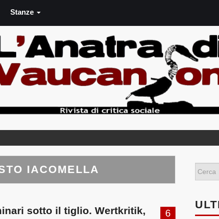
Stanze
STO IACOMELLA
ULT
ri sotto il tiglio. Wertkritik,
6