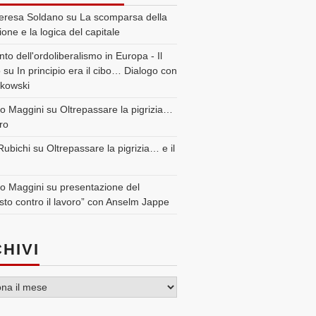
eresa Soldano
su
La scomparsa della
ione e la logica del capitale
nto dell'ordoliberalismo in Europa - Il
o
su
In principio era il cibo… Dialogo con
kowski
o Maggini
su
Oltrepassare la pigrizia…
oro
Rubichi
su
Oltrepassare la pigrizia… e il
o Maggini
su
presentazione del
sto contro il lavoro” con Anselm Jappe
HIVI