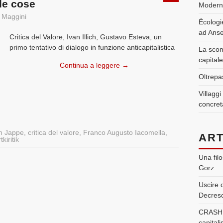
lle cose
Moderni
 Maggini
Écologie
ad Ans
Critica del Valore, Ivan Illich, Gustavo Esteva, un
primo tentativo di dialogo in funzione anticapitalistica
La scom
capitale
Continua a leggere
→
Oltrepas
Villaggi
concret
m Jappe
,
critica del valore
,
Franco Augusto Iacomella
,
ART
kiritik
Una filo
Gorz
Uscire 
Decresc
CRASHKU
capital