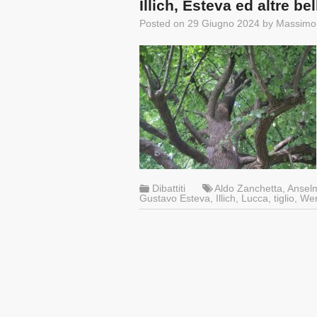
Illich, Esteva ed altre be
Posted on
29 Giugno 2024
by
Massimo
Dibattiti
Aldo Zanchetta
,
Ansel
Gustavo Esteva
,
Illich
,
Lucca
,
tiglio
,
Wert