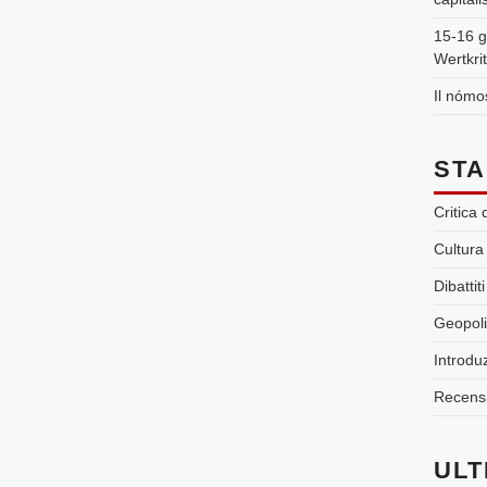
15-16 gi
Wertkrit
Il nómo
STA
Critica
Cultura
Dibattiti
Geopoli
Introdu
Recensi
ULT