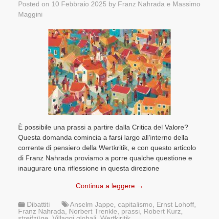
Posted on
10 Febbraio 2025
by
Franz Nahrada
e
Massimo
Maggini
È possibile una prassi a partire dalla Critica del Valore?
Questa domanda comincia a farsi largo all’interno della
corrente di pensiero della Wertkritik, e con questo articolo
di Franz Nahrada proviamo a porre qualche questione e
inaugurare una riflessione in questa direzione
Continua a leggere
→
Dibattiti
Anselm Jappe
,
capitalismo
,
Ernst Lohoff
,
Franz Nahrada
,
Norbert Trenkle
,
prassi
,
Robert Kurz
,
streifzüge
,
Villaggi globali
,
Wertkiritik