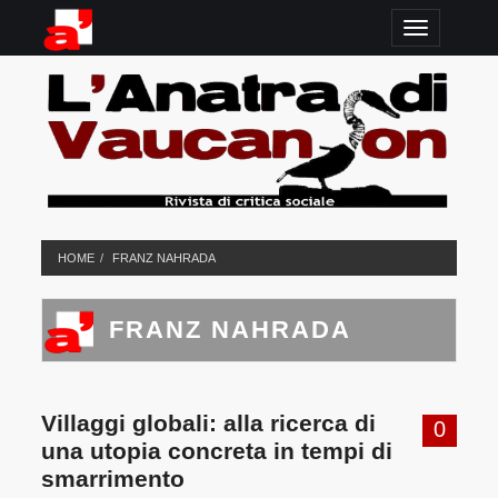
TOGGLE N
HOME
FRANZ NAHRADA
FRANZ NAHRADA
Villaggi globali: alla ricerca di
0
una utopia concreta in tempi di
smarrimento