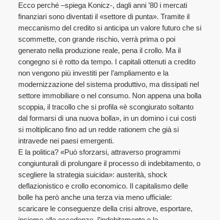
Ecco perché –spiega Konicz-, dagli anni ’80 i mercati
finanziari sono diventati il «settore di punta». Tramite il
meccanismo del credito si anticipa un valore futuro che si
scommette, con grande rischio, verrà prima o poi
generato nella produzione reale, pena il crollo. Ma il
congegno si è rotto da tempo. I capitali ottenuti a credito
non vengono più investiti per l’ampliamento e la
modernizzazione del sistema produttivo, ma dissipati nel
settore immobiliare o nel consumo. Non appena una bolla
scoppia, il tracollo che si profila «è scongiurato soltanto
dal formarsi di una nuova bolla», in un domino i cui costi
si moltiplicano fino ad un redde rationem che già si
intravede nei paesi emergenti.
E la politica? «Può sforzarsi, attraverso programmi
congiunturali di prolungare il processo di indebitamento, o
scegliere la strategia suicida»: austerità, shock
deflazionistico e crollo economico. Il capitalismo delle
bolle ha però anche una terza via meno ufficiale:
scaricare le conseguenze della crisi altrove, esportare,
insieme alle eccedenze, l’indebitamento e la