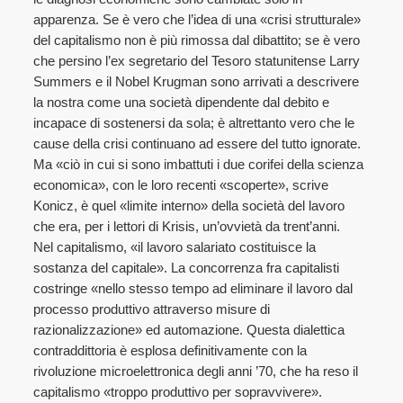
apparenza. Se è vero che l’idea di una «crisi strutturale»
del capitalismo non è più rimossa dal dibattito; se è vero
che persino l’ex segretario del Tesoro statunitense Larry
Summers e il Nobel Krugman sono arrivati a descrivere
la nostra come una società dipendente dal debito e
incapace di sostenersi da sola; è altrettanto vero che le
cause della crisi continuano ad essere del tutto ignorate.
Ma «ciò in cui si sono imbattuti i due corifei della scienza
economica», con le loro recenti «scoperte», scrive
Konicz, è quel «limite interno» della società del lavoro
che era, per i lettori di Krisis, un’ovvietà da trent’anni.
Nel capitalismo, «il lavoro salariato costituisce la
sostanza del capitale». La concorrenza fra capitalisti
costringe «nello stesso tempo ad eliminare il lavoro dal
processo produttivo attraverso misure di
razionalizzazione» ed automazione. Questa dialettica
contraddittoria è esplosa definitivamente con la
rivoluzione microelettronica degli anni ’70, che ha reso il
capitalismo «troppo produttivo per sopravvivere».