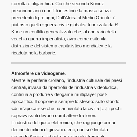
corrotta e oligarchica. Ciò che secondo Konicz
preannunciano i conflitti intestini e la massa senza
precedenti di profughi, Dall’Africa al Medio Oriente, è
piuttosto quella «guerra civile globale» teorizzata da R.
Kurz: un conflitto generalizzato che, al contrario della
vecchia guerra imperialista, avrà come esito «la
distruzione del sistema capitalistico mondiale» e la
ricaduta nella barbarie.
Atmosfere da videogame.
Mentre le periferie crollano, l’industria culturale dei paesi
centrali, invasa dall’ipertrofia dell’industria videoludica,
continua a produrre videogame multiplayer post-
apocalittici. Il copione è sempre lo stesso: sullo sfondo
«di un’apocalisse che ha annientato la civiltà […] i pochi
sopravvissuti devono combattere fra loro».
L’industria del gioco elettronico, che raggiunge ormai
decine di milioni di giovani utenti, non si è limitata -
secondo Konicz- ad estremizzare gli strumenti