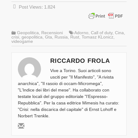
Post Views:
1.824
Geopolitica
,
Recensioni
Adorno
,
Call of duty
,
Cina
,
crisi
,
geopolitica
,
Gta
,
Russia
,
Rust
,
Tomasz KLonicz
,
videogame
RICCARDO FROLA
Vive a Torino. Suoi articoli sono
usciti per "Il Manifesto", "A rivista
anarchica", "Il rasoio di occam-Micromega",
"L'Indice dei libri del mese". Ha collaborato con
testate locali del gruppo editoriale "l’Espresso-
Repubblica". Per la casa editrice Mimesis ha curato:
"Crisi: nella discarica del capitale" di Ernst Lohoff e
Norbert Trenkle.