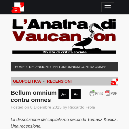
TOGGLE N
HOME
RECENSIONI
BELLUM OMNIUM CONTRA OMNES
GEOPOLITICA
•
RECENSIONI
Bellum omnium
A+
A-
contra omnes
Posted on
8 Dicembre 2015
by
Riccardo Frola
La dissoluzione del capitalismo secondo Tomasz Konicz.
Una recensione.