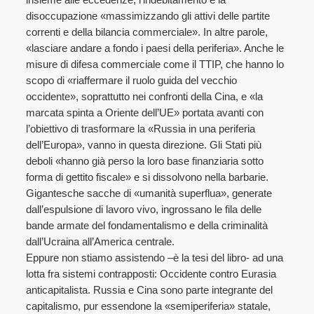
disoccupazione «massimizzando gli attivi delle partite
correnti e della bilancia commerciale». In altre parole,
«lasciare andare a fondo i paesi della periferia». Anche le
misure di difesa commerciale come il TTIP, che hanno lo
scopo di «riaffermare il ruolo guida del vecchio
occidente», soprattutto nei confronti della Cina, e «la
marcata spinta a Oriente dell’UE» portata avanti con
l’obiettivo di trasformare la «Russia in una periferia
dell’Europa», vanno in questa direzione. Gli Stati più
deboli «hanno già perso la loro base finanziaria sotto
forma di gettito fiscale» e si dissolvono nella barbarie.
Gigantesche sacche di «umanità superflua», generate
dall’espulsione di lavoro vivo, ingrossano le fila delle
bande armate del fondamentalismo e della criminalità
dall’Ucraina all’America centrale.
Eppure non stiamo assistendo –è la tesi del libro- ad una
lotta fra sistemi contrapposti: Occidente contro Eurasia
anticapitalista. Russia e Cina sono parte integrante del
capitalismo, pur essendone la «semiperiferia» statale,