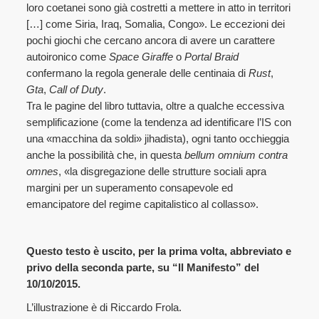
loro coetanei sono già costretti a mettere in atto in territori
[…] come Siria, Iraq, Somalia, Congo». Le eccezioni dei
pochi giochi che cercano ancora di avere un carattere
autoironico come
Space Giraffe
o
Portal Braid
confermano la regola generale delle centinaia di
Rust
,
Gta
,
Call of Duty
.
Tra le pagine del libro tuttavia, oltre a qualche eccessiva
semplificazione (come la tendenza ad identificare l’IS con
una «macchina da soldi» jihadista), ogni tanto occhieggia
anche la possibilità che, in questa
bellum omnium contra
omnes
, «la disgregazione delle strutture sociali apra
margini per un superamento consapevole ed
emancipatore del regime capitalistico al collasso».
Questo testo è uscito, per la prima volta, abbreviato e
privo della s
econda parte, su “Il Manifesto” del
10/10/2015.
L’illustrazione è di Riccardo Frola.