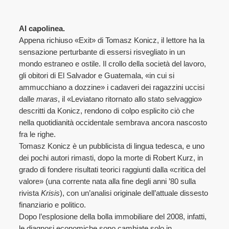
Al capolinea.
Appena richiuso «Exit» di Tomasz Konicz, il lettore ha la
sensazione perturbante di essersi risvegliato in un
mondo estraneo e ostile. Il crollo della società del lavoro,
gli obitori di El Salvador e Guatemala, «in cui si
ammucchiano a dozzine» i cadaveri dei ragazzini uccisi
dalle
maras
, il «Leviatano ritornato allo stato selvaggio»
descritti da Konicz, rendono di colpo esplicito ciò che
nella quotidianità occidentale sembrava ancora nascosto
fra le righe.
Tomasz Konicz è un pubblicista di lingua tedesca, e uno
dei pochi autori rimasti, dopo la morte di Robert Kurz, in
grado di fondere risultati teorici raggiunti dalla «critica del
valore» (una corrente nata alla fine degli anni ’80 sulla
rivista
Krisis
), con un’analisi originale dell’attuale dissesto
finanziario e politico.
Dopo l’esplosione della bolla immobiliare del 2008, infatti,
le diagnosi economiche sono cambiate solo in