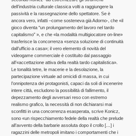
dell’industria culturale classica volti a raggiungere la
passività e la rassegnazione dello spettatore. Se è
ancora vero, infatti –come sosteneva già Adorno-, che «il
gioco diventa “un prolungamento del lavoro nel tardo
capitalismo” », e che «la modalità multigiocatore on-line»
trasferisce la concorrenza «senza soluzione di continuità
dall’ufficio a casa»; il vero elemento di novità del
videogame commerciale è costituito dal passaggio
all’«accettazione attiva della realtà tardo capitalistica».
Le tonalità tetre, le macerie e la desolazione, la
partecipazione virtuale ad omicidi di massa, in cui
l’onnipotenza dei protagonisti, capaci da soli di incenerire
intere città, escludono la possibilità di fallimento, il
depezzamento degli avversari reso con estremo
realismo grafico, la necessità di non dichiararsi mai
sconfitti in una concorrenza esasperata, scrive Konicz,
sono «un rispecchiamento fedele della realtà che prelude
all’avvento della barbarie assoluta dopo il crollo […] i
ragazzini delle metropoli imitano i comportamenti che i