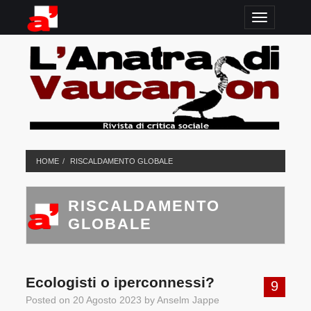
TOGGLE N
HOME
RISCALDAMENTO GLOBALE
RISCALDAMENTO
GLOBALE
Ecologisti o iperconnessi?
9
Posted on
20 Agosto 2023
by
Anselm Jappe