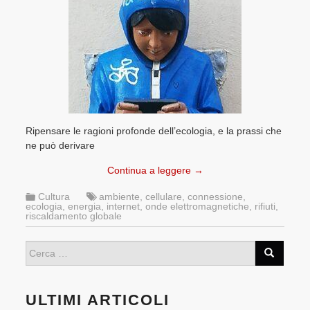
Ripensare le ragioni profonde dell’ecologia, e la prassi che
ne può derivare
Continua a leggere
→
Cultura
ambiente
,
cellulare
,
connessione
,
ecologia
,
energia
,
internet
,
onde elettromagnetiche
,
rifiuti
,
riscaldamento globale
ULTIMI ARTICOLI