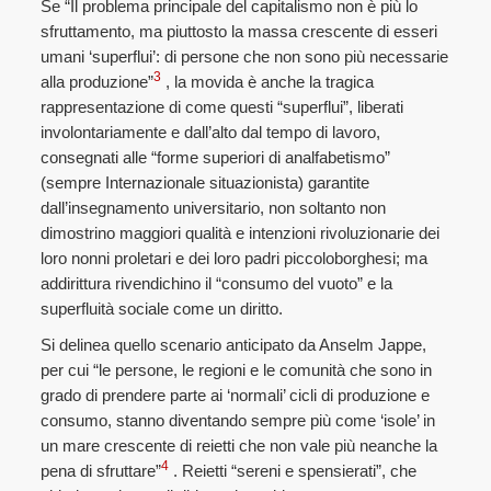
Se “Il problema principale del capitalismo non è più lo
sfruttamento, ma piuttosto la massa crescente di esseri
umani ‘superflui’: di persone che non sono più necessarie
3
alla produzione”
, la movida è anche la tragica
rappresentazione di come questi “superflui”, liberati
involontariamente e dall’alto dal tempo di lavoro,
consegnati alle “forme superiori di analfabetismo”
(sempre Internazionale situazionista) garantite
dall’insegnamento universitario, non soltanto non
dimostrino maggiori qualità e intenzioni rivoluzionarie dei
loro nonni proletari e dei loro padri piccoloborghesi; ma
addirittura rivendichino il “consumo del vuoto” e la
superfluità sociale come un diritto.
Si delinea quello scenario anticipato da Anselm Jappe,
per cui “le persone, le regioni e le comunità che sono in
grado di prendere parte ai ‘normali’ cicli di produzione e
consumo, stanno diventando sempre più come ‘isole’ in
un mare crescente di reietti che non vale più neanche la
4
pena di sfruttare”
. Reietti “sereni e spensierati”, che