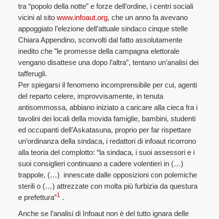
tra “popolo della notte” e forze dell’ordine, i centri sociali
vicini al sito
www.infoaut.org
, che un anno fa avevano
appoggiato l’elezione dell’attuale sindaco cinque stelle
Chiara Appendino, sconvolti dal fatto assolutamente
inedito che ”le promesse della campagna elettorale
vengano disattese una dopo l’altra”, tentano un’analisi dei
tafferugli.
Per spiegarsi il fenomeno incomprensibile per cui, agenti
del reparto celere, improvvisamente, in tenuta
antisommossa, abbiano iniziato a caricare alla cieca fra i
tavolini dei locali della movida famiglie, bambini, studenti
ed occupanti dell’Askatasuna, proprio per far rispettare
un’ordinanza della sindaca, i redattori di infoaut ricorrono
alla teoria del complotto: “la sindaca, i suoi assessori e i
suoi consiglieri continuano a cadere volentieri in (…)
trappole, (…) innescate dalle opposizioni con polemiche
sterili o (…) attrezzate con molta più furbizia da questura
1
e prefettura”
.
Anche se l’analisi di Infoaut non è del tutto ignara delle