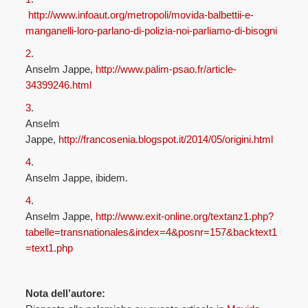
http://www.infoaut.org/metropoli/movida-balbettii-e-
manganelli-loro-parlano-di-polizia-noi-parliamo-di-bisogni
2
.
Anselm Jappe,
http://www.palim-psao.fr/article-
34399246.html
3
.
Anselm
Jappe,
http://francosenia.blogspot.it/2014/05/origini.html
4
.
Anselm Jappe, ibidem.
4
.
Anselm Jappe,
http://www.exit-online.org/textanz1.php?
tabelle=transnationales&index=4&posnr=157&backtext1
=text1.php
Nota dell’autore: