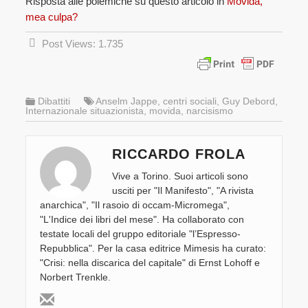
Risposta alle polemiche su questo articolo in
Movida,
mea culpa?
Post Views:
1.735
Dibattiti
Anselm Jappe
,
centri sociali
,
Guy Debord
,
Internazionale situazionista
,
movida
,
narcisismo
RICCARDO FROLA
Vive a Torino. Suoi articoli sono
usciti per "Il Manifesto", "A rivista
anarchica", "Il rasoio di occam-Micromega",
"L'Indice dei libri del mese". Ha collaborato con
testate locali del gruppo editoriale "l’Espresso-
Repubblica". Per la casa editrice Mimesis ha curato:
"Crisi: nella discarica del capitale" di Ernst Lohoff e
Norbert Trenkle.