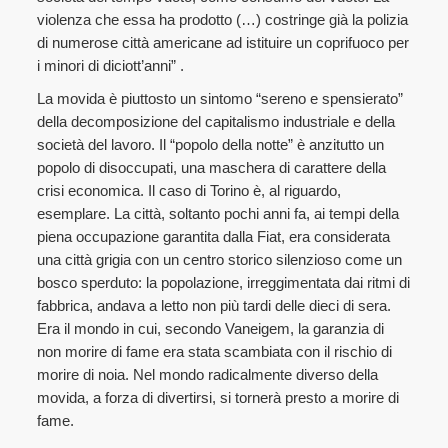
violenza che essa ha prodotto (…) costringe già la polizia
di numerose città americane ad istituire un coprifuoco per
i minori di diciott’anni” .
La movida è piuttosto un sintomo “sereno e spensierato”
della decomposizione del capitalismo industriale e della
società del lavoro. Il “popolo della notte” è anzitutto un
popolo di disoccupati, una maschera di carattere della
crisi economica. Il caso di Torino è, al riguardo,
esemplare. La città, soltanto pochi anni fa, ai tempi della
piena occupazione garantita dalla Fiat, era considerata
una città grigia con un centro storico silenzioso come un
bosco sperduto: la popolazione, irreggimentata dai ritmi di
fabbrica, andava a letto non più tardi delle dieci di sera.
Era il mondo in cui, secondo Vaneigem, la garanzia di
non morire di fame era stata scambiata con il rischio di
morire di noia. Nel mondo radicalmente diverso della
movida, a forza di divertirsi, si tornerà presto a morire di
fame.