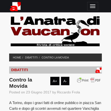
TOGGLE N
HOME
DIBATTITI
CONTRO LA MOVIDA
DIBATTITI
Contro la
A+
A-
Movida
Posted on
23 Giugno 2017
by
Riccardo Frola
A Torino, dopo i gravi fatti di ordine pubblico in piazza San
Carlo e dopo gli scontri avvenuti nel quartiere Vanchiglia