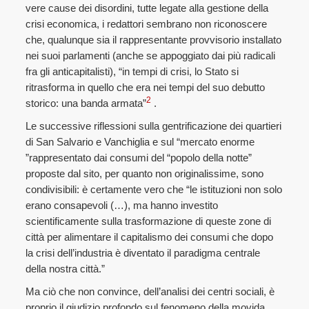
vere cause dei disordini, tutte legate alla gestione della
crisi economica, i redattori sembrano non riconoscere
che, qualunque sia il rappresentante provvisorio installato
nei suoi parlamenti (anche se appoggiato dai più radicali
fra gli anticapitalisti), “in tempi di crisi, lo Stato si
ritrasforma in quello che era nei tempi del suo debutto
2
storico: una banda armata”
.
Le successive riflessioni sulla gentrificazione dei quartieri
di San Salvario e Vanchiglia e sul “mercato enorme
”rappresentato dai consumi del “popolo della notte”
proposte dal sito, per quanto non originalissime, sono
condivisibili: è certamente vero che “le istituzioni non solo
erano consapevoli (…), ma hanno investito
scientificamente sulla trasformazione di queste zone di
città per alimentare il capitalismo dei consumi che dopo
la crisi dell’industria è diventato il paradigma centrale
della nostra città.”
Ma ciò che non convince, dell’analisi dei centri sociali, è
proprio il giudizio profondo sul fenomeno della movida,