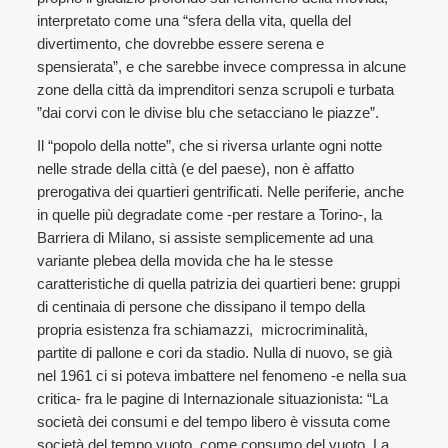
interpretato come una “sfera della vita, quella del
divertimento, che dovrebbe essere serena e
spensierata”, e che sarebbe invece compressa in alcune
zone della città da imprenditori senza scrupoli e turbata
”dai corvi con le divise blu che setacciano le piazze”.
Il “popolo della notte”, che si riversa urlante ogni notte
nelle strade della città (e del paese), non è affatto
prerogativa dei quartieri gentrificati. Nelle periferie, anche
in quelle più degradate come -per restare a Torino-, la
Barriera di Milano, si assiste semplicemente ad una
variante plebea della movida che ha le stesse
caratteristiche di quella patrizia dei quartieri bene: gruppi
di centinaia di persone che dissipano il tempo della
propria esistenza fra schiamazzi, microcriminalità,
partite di pallone e cori da stadio. Nulla di nuovo, se già
nel 1961 ci si poteva imbattere nel fenomeno -e nella sua
critica- fra le pagine di Internazionale situazionista: “La
società dei consumi e del tempo libero è vissuta come
società del tempo vuoto, come consumo del vuoto. La