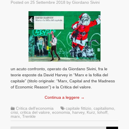
Posted on
25 Settembre 2018
by
Giordano Sivini
un acuto confronto, operato da Giordano Sivini, fra le
teorie esposte da David Harvey in “Marx e la follia del
capitale” (titolo originale: “Marx, Capital and the Madness
of Economic Reason”) e la Critica del valore.
Continua a leggere
→
Critica dell'economia
capitale fittizio
,
capitalismo
,
crisi
,
critica del valore
,
economia
,
harvey
,
Kurz
,
lohoff
,
marx
,
Trenkle