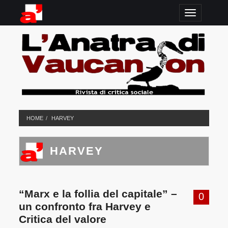
TOGGLE N
HOME
HARVEY
HARVEY
“Marx e la follia del capitale” –
0
un confronto fra Harvey e
Critica del valore