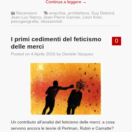
Continua a leggere
→
Recensioni
anarchia
,
architettura
,
Guy Debord
,
Jean-Luc Nancy
,
Jean-Pierre Garnier
,
Léon Krier
,
psicogeografia
,
situazionisti
I primi cedimenti del feticismo
0
delle merci
Posted on
4 Aprile 2016
by
Daniele Vazquez
Un contributo all’analisi del feticismo delle merci: a cosa
servono ancora le teorie di Perlman, Rubin e Camatte?