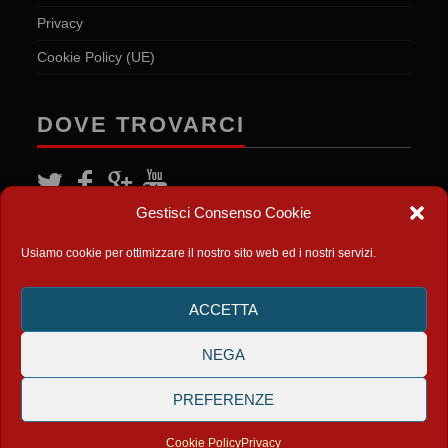
Privacy
Cookie Policy (UE)
DOVE TROVARCI
Gestisci Consenso Cookie
FEED
Usiamo cookie per ottimizzare il nostro sito web ed i nostri servizi.
ACCETTA
RSS
degli articoli
Atom degli articoli
NEGA
PREFERENZE
© 2015-2026 Anatra Di Vaucanson
Cookie Policy
Privacy
Credits