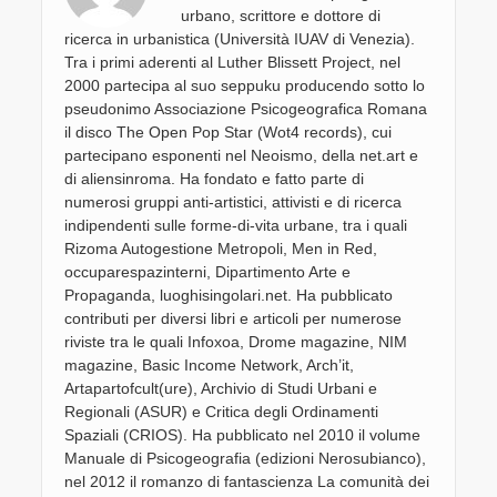
urbano, scrittore e dottore di
ricerca in urbanistica (Università IUAV di Venezia).
Tra i primi aderenti al Luther Blissett Project, nel
2000 partecipa al suo seppuku producendo sotto lo
pseudonimo Associazione Psicogeografica Romana
il disco The Open Pop Star (Wot4 records), cui
partecipano esponenti nel Neoismo, della net.art e
di aliensinroma. Ha fondato e fatto parte di
numerosi gruppi anti-artistici, attivisti e di ricerca
indipendenti sulle forme-di-vita urbane, tra i quali
Rizoma Autogestione Metropoli, Men in Red,
occuparespazinterni, Dipartimento Arte e
Propaganda, luoghisingolari.net. Ha pubblicato
contributi per diversi libri e articoli per numerose
riviste tra le quali Infoxoa, Drome magazine, NIM
magazine, Basic Income Network, Arch’it,
Artapartofcult(ure), Archivio di Studi Urbani e
Regionali (ASUR) e Critica degli Ordinamenti
Spaziali (CRIOS). Ha pubblicato nel 2010 il volume
Manuale di Psicogeografia (edizioni Nerosubianco),
nel 2012 il romanzo di fantascienza La comunità dei