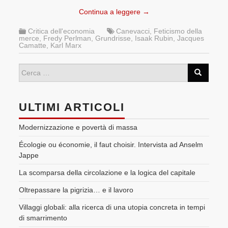
Continua a leggere
→
Critica dell'economia
Canevacci
,
Feticismo della
merce
,
Fredy Perlman
,
Grundrisse
,
Isaak Rubin
,
Jacques
Camatte
,
Karl Marx
ULTIMI ARTICOLI
Modernizzazione e povertà di massa
Écologie ou économie, il faut choisir. Intervista ad Anselm
Jappe
La scomparsa della circolazione e la logica del capitale
Oltrepassare la pigrizia… e il lavoro
Villaggi globali: alla ricerca di una utopia concreta in tempi
di smarrimento