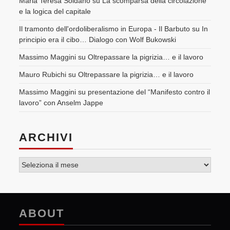
Maria Teresa Soldano
su
La scomparsa della circolazione
e la logica del capitale
Il tramonto dell'ordoliberalismo in Europa - Il Barbuto
su
In
principio era il cibo… Dialogo con Wolf Bukowski
Massimo Maggini
su
Oltrepassare la pigrizia… e il lavoro
Mauro Rubichi
su
Oltrepassare la pigrizia… e il lavoro
Massimo Maggini
su
presentazione del “Manifesto contro il
lavoro” con Anselm Jappe
ARCHIVI
Archivi
ABOUT