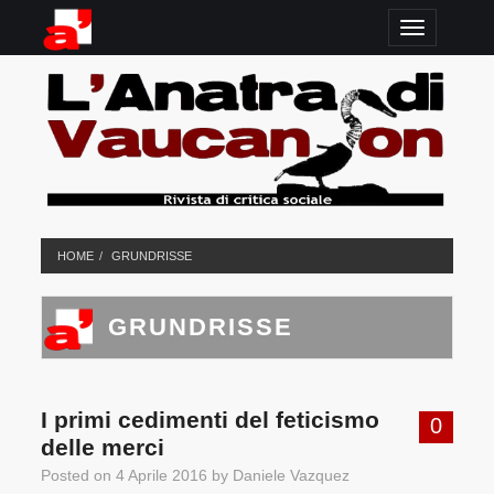
TOGGLE N
HOME
GRUNDRISSE
GRUNDRISSE
I primi cedimenti del feticismo
0
delle merci
Posted on
4 Aprile 2016
by
Daniele Vazquez