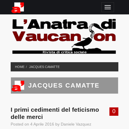
TOGGLE N
HOME
JACQUES CAMATTE
JACQUES CAMATTE
I primi cedimenti del feticismo
0
delle merci
Posted on
4 Aprile 2016
by
Daniele Vazquez