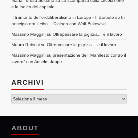
Maria Teresa Soldano
su
La scomparsa della circolazione
e la logica del capitale
Il tramonto dell'ordoliberalismo in Europa - Il Barbuto
su
In
principio era il cibo… Dialogo con Wolf Bukowski
Massimo Maggini
su
Oltrepassare la pigrizia… e il lavoro
Mauro Rubichi
su
Oltrepassare la pigrizia… e il lavoro
Massimo Maggini
su
presentazione del “Manifesto contro il
lavoro” con Anselm Jappe
ARCHIVI
Archivi
ABOUT