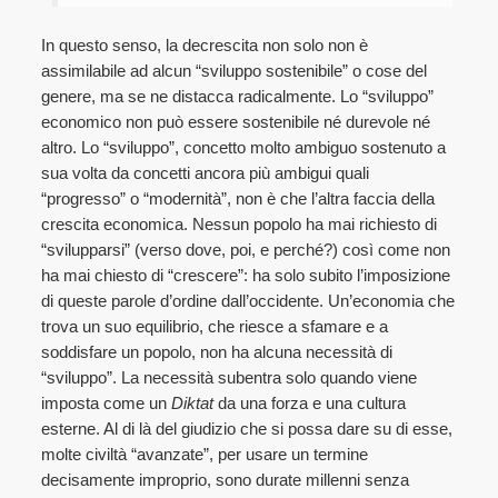
In questo senso, la decrescita non solo non è
assimilabile ad alcun “sviluppo sostenibile” o cose del
genere, ma se ne distacca radicalmente. Lo “sviluppo”
economico non può essere sostenibile né durevole né
altro. Lo “sviluppo”, concetto molto ambiguo sostenuto a
sua volta da concetti ancora più ambigui quali
“progresso” o “modernità”, non è che l’altra faccia della
crescita economica. Nessun popolo ha mai richiesto di
“svilupparsi” (verso dove, poi, e perché?) così come non
ha mai chiesto di “crescere”: ha solo subito l’imposizione
di queste parole d’ordine dall’occidente. Un’economia che
trova un suo equilibrio, che riesce a sfamare e a
soddisfare un popolo, non ha alcuna necessità di
“sviluppo”. La necessità subentra solo quando viene
imposta come un
Diktat
da una forza e una cultura
esterne. Al di là del giudizio che si possa dare su di esse,
molte civiltà “avanzate”, per usare un termine
decisamente improprio, sono durate millenni senza