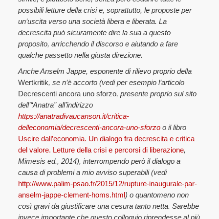
possibili letture della crisi e, soprattutto, le proposte per
un’uscita verso una società libera e liberata. La
decrescita può sicuramente dire la sua a questo
proposito, arricchendo il discorso e aiutando a fare
qualche passetto nella giusta direzione.
Anche Anselm Jappe, esponente di rilievo proprio della
Wertkritik
, se n’è accorto (vedi per esempio l’articolo
Decrescenti ancora uno sforzo
, presente proprio sul sito
dell’“Anatra” all’indirizzo
https://anatradivaucanson.it/critica-
delleconomia/decrescenti-ancora-uno-sforzo
o il libro
Uscire dall’economia. Un dialogo fra decrescita e critica
del valore. Letture della crisi e percorsi di liberazione
,
Mimesis ed., 2014), interrompendo però il dialogo a
causa di problemi a mio avviso superabili (vedi
http://www.palim-psao.fr/2015/12/rupture-inaugurale-par-
anselm-jappe-clement-homs.html
) o quantomeno non
così gravi da giustificare una cesura tanto netta. Sarebbe
invece importante che questo colloquio riprendesse al più