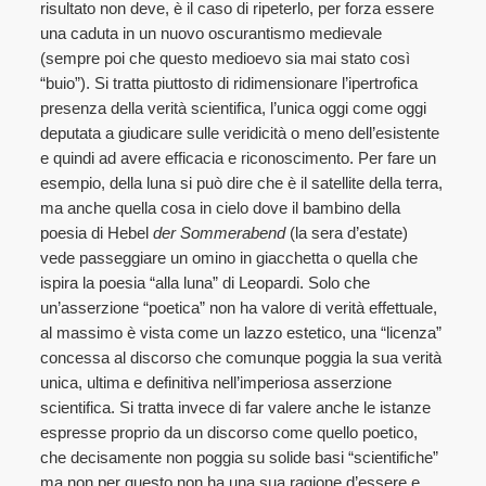
risultato non deve, è il caso di ripeterlo, per forza essere
una caduta in un nuovo oscurantismo medievale
(sempre poi che questo medioevo sia mai stato così
“buio”). Si tratta piuttosto di ridimensionare l’ipertrofica
presenza della verità scientifica, l’unica oggi come oggi
deputata a giudicare sulle veridicità o meno dell’esistente
e quindi ad avere efficacia e riconoscimento. Per fare un
esempio, della luna si può dire che è il satellite della terra,
ma anche quella cosa in cielo dove il bambino della
poesia di Hebel
der Sommerabend
(la sera d’estate)
vede passeggiare un omino in giacchetta o quella che
ispira la poesia “alla luna” di Leopardi. Solo che
un’asserzione “poetica” non ha valore di verità effettuale,
al massimo è vista come un lazzo estetico, una “licenza”
concessa al discorso che comunque poggia la sua verità
unica, ultima e definitiva nell’imperiosa asserzione
scientifica. Si tratta invece di far valere anche le istanze
espresse proprio da un discorso come quello poetico,
che decisamente non poggia su solide basi “scientifiche”
ma non per questo non ha una sua ragione d’essere e