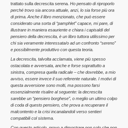
trattato sulla decrescita serena
. Ho pensato di riproporlo
perché trovo sia ancora attuale, anzi, lo sia forse più ora
di prima. Anche il libro menzionato, che può essere
considerato una sorta di “pamphlet” capace, mi pare, di
illustrare in maniera esauriente e chiara i capisaldi del
pensiero della decrescita, è un libro tuttora utilissimo per
chi sia veramente interessata/o ad un confronto “sereno”
e possibilmente produttivo con questa teoria.
La decrescita, talvolta acclamata, viene più spesso
ostacolata e avversata, anche e forse soprattutto a
sinistra, compresa quella radicale – che dovrebbe, a mio
avviso, essere invece il suo referente naturale. I motivi di
questa avversione sono molti, ma possono farsi
essenzialmente risalire al seguente: la decrescita
sarebbe un “pensiero borghese”, o meglio un ultimo colpo
di coda di questo pensiero, che prova a recuperare il
malcontento e la crisi incanalandoli verso sentieri
compatibili col sistema.
Con questo articolo, provo a dimostrare non solo che non