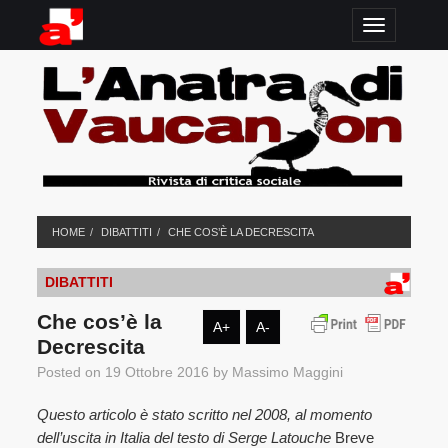
TOGGLE N
HOME
DIBATTITI
CHE COS’È LA DECRESCITA
DIBATTITI
Che cos’è la
A+
A-
Decrescita
Posted on
19 Ottobre 2016
by
Massimo Maggini
Questo articolo è stato scritto nel 2008, al momento
dell’uscita in Italia del testo di Serge Latouche
Breve