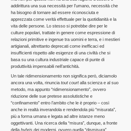
addirittura una sua necessità per l’umano, necessità che
ha bisogno di tornare ad essere riconosciuta e
apprezzata come verità effettuale per la quotidianità e la
vita delle persone. Lo stesso si potrebbe dire per le
culture popolari, trattate in genere come espressione di
relazioni primitive e ingenue tra uomini e terra, e i mestieri
artigianali, altrettanto deprecati come inefficaci ed
insufficienti rispetto alle esigenze di una civiltà che si
basa su una cultura industriale capace di punte di
produttività impensabili nell’antichità.
Un tale ridimensionamento non significa però, diciamolo
ancora una volta, rinuncia
tout court
alla scienza e al suo
metodo, ma appunto “ridimensionamento”, ovvero
riduzione delle sue pretese assolutistiche e
“confinamento” entro l’ambito che le è proprio – così
anche in realtà inverandola e rendendola più “misurata”,
più a forma umana e legata ad altre istanze meno
oggettivanti. Una ricerca della “misura”, dunque, a fronte
della
hybris
dei moderni, ovvero quella “dismisura”