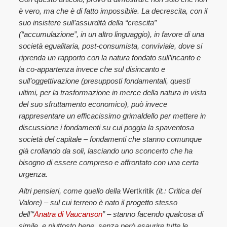
è vero, ma che è di fatto impossibile. La decrescita, con il
suo insistere sull’assurdità della “crescita”
(“accumulazione”, in un altro linguaggio), in favore di una
società egualitaria, post-consumista, conviviale, dove si
riprenda un rapporto con la natura fondato sull’incanto e
la co-appartenza invece che sul disincanto e
sull’oggettivazione (presupposti fondamentali, questi
ultimi, per la trasformazione in merce della natura in vista
del suo sfruttamento economico), può invece
rappresentare un efficacissimo grimaldello per mettere in
discussione i fondamenti su cui poggia la spaventosa
società del capitale – fondamenti che stanno comunque
già crollando da soli, lasciando uno sconcerto che ha
bisogno di essere compreso e affrontato con una certa
urgenza.
Altri pensieri, come quello della
Wertkritik
(it.: Critica del
Valore) – sul cui terreno è nato il progetto stesso
dell’“
Anatra di Vaucanson
” – stanno facendo qualcosa di
simile, e piuttosto bene, senza però esaurire tutte le