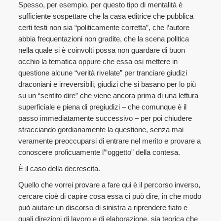
Spesso, per esempio, per questo tipo di mentalità è
sufficiente sospettare che la casa editrice che pubblica
certi testi non sia “politicamente corretta”, che l’autore
abbia frequentazioni non gradite, che la scena politica
nella quale si è coinvolti possa non guardare di buon
occhio la tematica oppure che essa osi mettere in
questione alcune “verità rivelate” per tranciare giudizi
draconiani e irreversibili, giudizi che si basano per lo più
su un “sentito dire” che viene ancora prima di una lettura
superficiale e piena di pregiudizi – che comunque è il
passo immediatamente successivo – per poi chiudere
stracciando gordianamente la questione, senza mai
veramente preoccuparsi di entrare nel merito e provare a
conoscere proficuamente l’“oggetto” della contesa.
È il caso della decrescita.
Quello che vorrei provare a fare qui è il percorso inverso,
cercare cioè di capire cosa essa ci può dire, in che modo
può aiutare un discorso di sinistra a riprendere fiato e
quali direzioni di lavoro e di elaborazione, sia teorica che