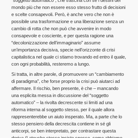
“soggetto automatico”, che trascina con sé i destini del
mondo più che non essere esso stesso frutto di decisioni
e scelte consapevoli. Però, è anche vero che non è
possibile una trasformazione e una liberazione senza un
cambio di rotta che non può che avvenire in modo
consapevole e cosciente, e per questa ragione una
“decolonizzazione dell’immaginario” assume
un’importanza decisiva, specie nell’orizzonte di crisi
capitalistica nel quale ci stiamo trovando ed entro il quale,
con ogni probabilità, resteremo a lungo.
Si tratta, in altre parole, di promuovere un “cambiamento
di paradigma”, che forse proprio la crisi può aiutarci ad
affermare. Il rischio, ben presente, è che – mancando
una esplicita messa in discussione del “soggetto
automatico” – la rivolta decrescente si limiti ad una
riforma interna al soggetto stesso, per il quale allora
rappresenterebbe un aiuto insperato. Ma, a parte che lo
stesso pensiero della decrescita contiene in sé gli
anticorpi, se ben interpretato, per contrastare questa
deriva (Latouche stesso insiste spesso, come abbiamo