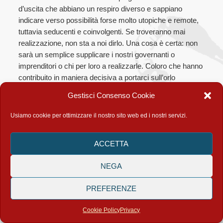
d’uscita che abbiano un respiro diverso e sappiano
indicare verso possibilità forse molto utopiche e remote,
tuttavia seducenti e coinvolgenti. Se troveranno mai
realizzazione, non sta a noi dirlo. Una cosa è certa: non
sarà un semplice supplicare i nostri governanti o
imprenditori o chi per loro a realizzarle. Coloro che hanno
contribuito in maniera decisiva a portarci sull’orlo
dell’abisso, non possono essere i nostri referenti, se non
Gestisci Consenso Cookie
polemici, né coloro a cui rivolgerci nella speranza che ci
conducano fuori dalla misera che loro stessi hanno in
Usiamo cookie per ottimizzare il nostro sito web ed i nostri servizi.
gran parte determinato. A noi piuttosto spetta il compito –
diciamo anche questo ancora una volta, perché mai
ACCETTA
come oggi ripetere fa bene – di provarci in prima
persona, di inaugurare un nuovo autonomo percorso di
NEGA
liberazione dal capitalismo che porti, si spera,
definitivamente fuori da questo sistema criminale e folle,
PREFERENZE
e apra verso una nuova era, quella in cui l’uomo, per
riprendere una famosa metafora di Marx, si alzi in piedi e
Cookie Policy
Privacy
cominci finalmente a camminare con le sue gambe. Si