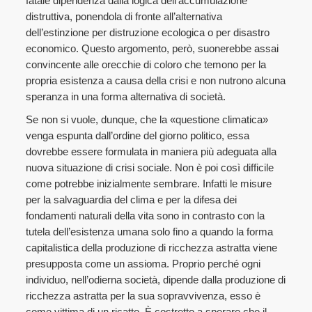
fatale dipendenza dalla logica dell’accumulazione
distruttiva, ponendola di fronte all’alternativa
dell’estinzione per distruzione ecologica o per disastro
economico. Questo argomento, però, suonerebbe assai
convincente alle orecchie di coloro che temono per la
propria esistenza a causa della crisi e non nutrono alcuna
speranza in una forma alternativa di società.
Se non si vuole, dunque, che la «questione climatica»
venga espunta dall’ordine del giorno politico, essa
dovrebbe essere formulata in maniera più adeguata alla
nuova situazione di crisi sociale. Non è poi così difficile
come potrebbe inizialmente sembrare. Infatti le misure
per la salvaguardia del clima e per la difesa dei
fondamenti naturali della vita sono in contrasto con la
tutela dell’esistenza umana solo fino a quando la forma
capitalistica della produzione di ricchezza astratta viene
presupposta come un assioma. Proprio perché ogni
individuo, nell’odierna società, dipende dalla produzione di
ricchezza astratta per la sua sopravvivenza, esso è
come vittima di un ricatto. È costretto a sperare che il