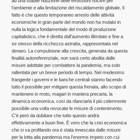
ad una stabile riduzione delle emissioni nocive per
l’ambiente e alla limitazione del riscaldamento globale. Il
fatto è che questo temporaneo arresto delle attività
economiche in gran parte del mondo non ha mutato in
nulla la logica fondamentale del modo di produzione
capitalistico, che è diretta dall’aumento illimitato e fine a
se stesso della ricchezza astratta, rappresentata nel
denaro. La compulsione alla crescita, generata da questa
finalità autoreferenziale, non sarà certo abolita dalle
misure adottate per combattere la pandemia, ma solo
rallentata per un breve periodo di tempo. Nel medesimo
frangente i governi e le banche centrali stanno facendo
tutto il possibile per mitigare questa frenata, allo scopo di
mantenere in moto, magari in maniera precaria, la
dinamica economica, così da rilanciarla il più celermente
possibile una volta revocate le misure di contenimento.
C’è però da dubitare che tutto questo andrà
effettivamente a buon fine. È vero che la crisi economica
che si va profilando ora è stata innescata dalle misure
per la lotta alla pandemia ma l’enorme impeto con cui