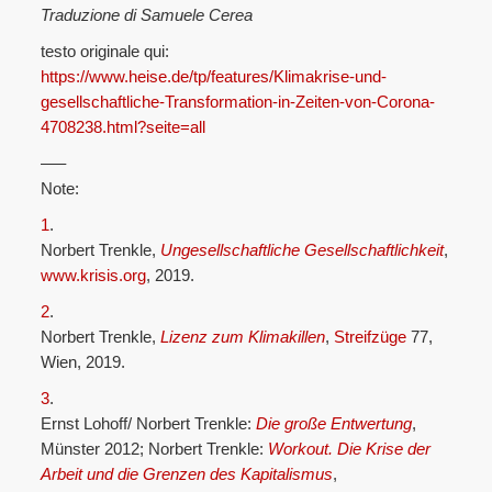
Traduzione di Samuele Cerea
testo originale qui:
https://www.heise.de/tp/features/Klimakrise-und-
gesellschaftliche-Transformation-in-Zeiten-von-Corona-
4708238.html?seite=all
—–
Note:
1
.
Norbert Trenkle,
Ungesellschaftliche Gesellschaftlichkeit
,
www.krisis.org
, 2019.
2
.
Norbert Trenkle,
Lizenz zum Klimakillen
,
Streifzüge
77,
Wien, 2019.
3
.
Ernst Lohoff/ Norbert Trenkle:
Die große Entwertung
,
Münster 2012; Norbert Trenkle:
Workout. Die Krise der
Arbeit und die Grenzen des Kapitalismus
,