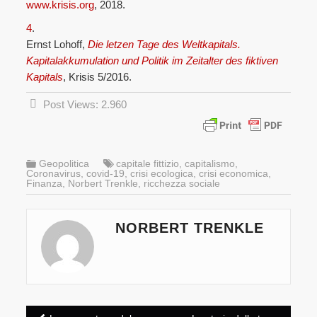
www.krisis.org
, 2018.
4
.
Ernst Lohoff,
Die letzen Tage des Weltkapitals.
Kapitalakkumulation und Politik im Zeitalter des fiktiven
Kapitals
, Krisis 5/2016.
Post Views:
2.960
Geopolitica
capitale fittizio
,
capitalismo
,
Coronavirus
,
covid-19
,
crisi ecologica
,
crisi economica
,
Finanza
,
Norbert Trenkle
,
ricchezza sociale
NORBERT TRENKLE
Post