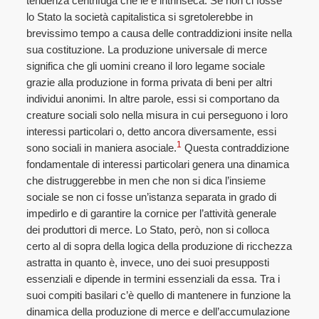
tendenza centrifuga che le è intrinseca. Se non ci fosse
lo Stato la società capitalistica si sgretolerebbe in
brevissimo tempo a causa delle contraddizioni insite nella
sua costituzione. La produzione universale di merce
significa che gli uomini creano il loro legame sociale
grazie alla produzione in forma privata di beni per altri
individui anonimi. In altre parole, essi si comportano da
creature sociali solo nella misura in cui perseguono i loro
interessi particolari o, detto ancora diversamente, essi
1
sono sociali in maniera asociale.
Questa contraddizione
fondamentale di interessi particolari genera una dinamica
che distruggerebbe in men che non si dica l’insieme
sociale se non ci fosse un’istanza separata in grado di
impedirlo e di garantire la cornice per l’attività generale
dei produttori di merce. Lo Stato, però, non si colloca
certo al di sopra della logica della produzione di ricchezza
astratta in quanto è, invece, uno dei suoi presupposti
essenziali e dipende in termini essenziali da essa. Tra i
suoi compiti basilari c’è quello di mantenere in funzione la
dinamica della produzione di merce e dell’accumulazione