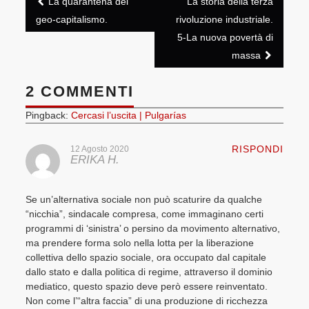
La quarantena del
La storia della terza
navigation
geo-capitalismo.
rivoluzione industriale.
5-La nuova povertà di
massa
2 COMMENTI
Pingback:
Cercasi l’uscita | Pulgarías
RISPONDI
12 Agosto 2020
ERIKA H.
Se un’alternativa sociale non può scaturire da qualche
“nicchia”, sindacale compresa, come immaginano certi
programmi di ‘sinistra’ o persino da movimento alternativo,
ma prendere forma solo nella lotta per la liberazione
collettiva dello spazio sociale, ora occupato dal capitale
dallo stato e dalla politica di regime, attraverso il dominio
mediatico, questo spazio deve però essere reinventato.
Non come l’“altra faccia” di una produzione di ricchezza