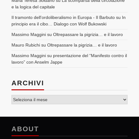
Maria Teresa Soldano
su
La scomparsa della circolazione
e la logica del capitale
Il tramonto dell'ordoliberalismo in Europa - Il Barbuto
su
In
principio era il cibo… Dialogo con Wolf Bukowski
Massimo Maggini
su
Oltrepassare la pigrizia… e il lavoro
Mauro Rubichi
su
Oltrepassare la pigrizia… e il lavoro
Massimo Maggini
su
presentazione del “Manifesto contro il
lavoro” con Anselm Jappe
ARCHIVI
Archivi
ABOUT