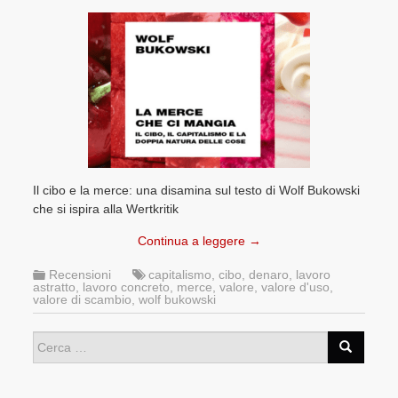
Il cibo e la merce: una disamina sul testo di Wolf Bukowski
che si ispira alla Wertkritik
Continua a leggere
→
Recensioni
capitalismo
,
cibo
,
denaro
,
lavoro
astratto
,
lavoro concreto
,
merce
,
valore
,
valore d'uso
,
valore di scambio
,
wolf bukowski