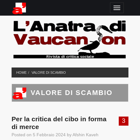
TOGGLE N
HOME
VALORE DI SCAMBIO
VALORE DI SCAMBIO
Per la critica del cibo in forma
3
di merce
Posted on
5 Febbraio 2024
by
Afshin Kaveh