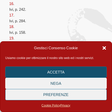
16
.
Ivi, p. 242.
17
.
Ivi, p. 284.
18
.
Ivi, p. 158.
19
.
Ivi, p. 242-3.
Gestisci Consenso Cookie
20
.
Ivi, p. 240.
Usiamo cookie per ottimizzare il nostro sito web ed i nostri servizi.
21
.
Lohoff E.,
Per una discussione…
, cit.
ACCETTA
22
.
Lohoff E., Trenkle N.,
La grande dévalorisation
, cit., p. 20.
NEGA
23
.
Ivi, p. 199.
PREFERENZE
24
.
Ivi, p. 217.
Cookie Policy
Privacy
25
.