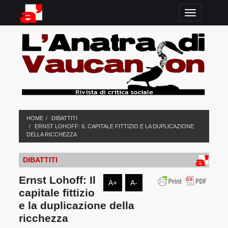
TOGGLE N
HOME
DIBATTITI
ERNST LOHOFF: IL CAPITALE FITTIZIO E LA DUPLICAZIONE
DELLA RICCHEZZA
DIBATTITI
Ernst Lohoff: Il
A+
A-
capitale fittizio
e la duplicazione della
ricchezza