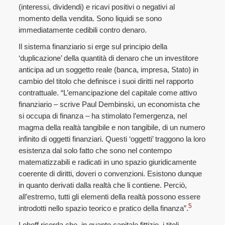
(interessi, dividendi) e ricavi positivi o negativi al
momento della vendita. Sono liquidi se sono
immediatamente cedibili contro denaro.
Il sistema finanziario si erge sul principio della
‘duplicazione’ della quantità di denaro che un investitore
anticipa ad un soggetto reale (banca, impresa, Stato) in
cambio del titolo che definisce i suoi diritti nel rapporto
contrattuale. “L’emancipazione del capitale come attivo
finanziario – scrive Paul Dembinski, un economista che
si occupa di finanza – ha stimolato l’emergenza, nel
magma della realtà tangibile e non tangibile, di un numero
infinito di oggetti finanziari. Questi ‘oggetti’ traggono la loro
esistenza dal solo fatto che sono nel contempo
matematizzabili e radicati in uno spazio giuridicamente
coerente di diritti, doveri o convenzioni. Esistono dunque
in quanto derivati dalla realtà che li contiene. Perciò,
all’estremo, tutti gli elementi della realtà possono essere
5
introdotti nello spazio teorico e pratico della finanza”.
Lohoff ricorda che, in quanto capitale fittizio, i titoli