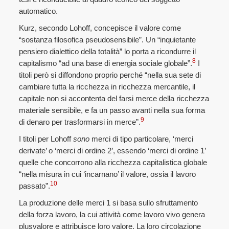
automatico.
Kurz, secondo Lohoff, concepisce il valore come
“sostanza filosofica pseudosensibile”. Un “inquietante
pensiero dialettico della totalità” lo porta a ricondurre il
8
capitalismo “ad una base di energia sociale globale”.
I
titoli però si diffondono proprio perché “nella sua sete di
cambiare tutta la ricchezza in ricchezza mercantile, il
capitale non si accontenta del farsi merce della ricchezza
materiale sensibile, e fa un passo avanti nella sua forma
9
di denaro per trasformarsi in merce”.
I titoli per Lohoff
sono
merci di tipo particolare, ‘merci
derivate’ o ‘merci di ordine 2’, essendo ‘merci di ordine 1’
quelle che concorrono alla ricchezza capitalistica globale
“nella misura in cui ‘incarnano’ il valore, ossia il lavoro
10
passato”.
La produzione delle merci 1 si basa sullo sfruttamento
della forza lavoro, la cui attività come lavoro vivo genera
plusvalore e attribuisce loro valore. La loro circolazione