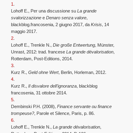
1
.
Lohoff E., Per una discussione su
La grande
svalorizzazione
e
Denaro senza valore
,
blackblog.francosenia, 2 giugno 2017, da
Krisis
, 14
maggio 2017.
2
.
Lohoff E., Trenkle N.,
Die große Entwertung
, Münster,
Unrast, 2012: trad. francese
La grande dévalorisation
,
Rotterdam, Post-Editions, 2014.
3
.
Kurz R.,
Geld ohne Wert
, Berlin, Horleman, 2012.
4
.
Kurz R.,
Il disvalore dell’ignoranza
, blackblog
francosenia, 31 ottobre 2014.
5
.
Dembinski P.H. (2008),
Finance servante ou finance
trompeuse?
, Parole et Silence, Paris, p. 86.
6
.
Lohoff E., Trenkle N.,
La grande dévalorisation
,