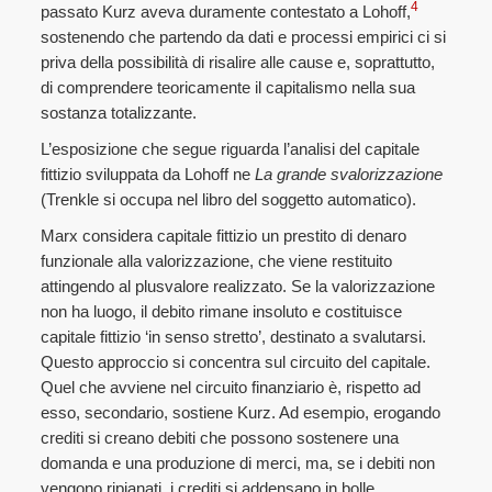
4
passato Kurz aveva duramente contestato a Lohoff,
sostenendo che partendo da dati e processi empirici ci si
priva della possibilità di risalire alle cause e, soprattutto,
di comprendere teoricamente il capitalismo nella sua
sostanza totalizzante.
L’esposizione che segue riguarda l’analisi del capitale
fittizio sviluppata da Lohoff ne
La grande svalorizzazione
(Trenkle si occupa nel libro del soggetto automatico).
Marx considera capitale fittizio un prestito di denaro
funzionale alla valorizzazione, che viene restituito
attingendo al plusvalore realizzato. Se la valorizzazione
non ha luogo, il debito rimane insoluto e costituisce
capitale fittizio ‘in senso stretto’, destinato a svalutarsi.
Questo approccio si concentra sul circuito del capitale.
Quel che avviene nel circuito finanziario è, rispetto ad
esso, secondario, sostiene Kurz. Ad esempio, erogando
crediti si creano debiti che possono sostenere una
domanda e una produzione di merci, ma, se i debiti non
vengono ripianati, i crediti si addensano in bolle