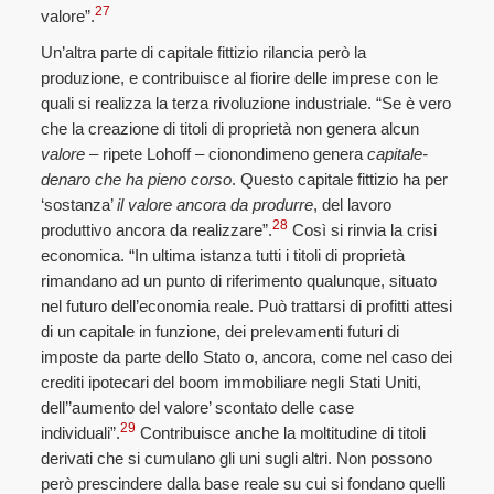
27
valore”.
Un’altra parte di capitale fittizio rilancia però la
produzione, e contribuisce al fiorire delle imprese con le
quali si realizza la terza rivoluzione industriale. “Se è vero
che la creazione di titoli di proprietà non genera alcun
valore
– ripete Lohoff – cionondimeno genera
capitale-
denaro che ha pieno corso
. Questo capitale fittizio ha per
‘sostanza’
il valore ancora da produrre
, del lavoro
28
produttivo ancora da realizzare”.
Così si rinvia la crisi
economica. “In ultima istanza tutti i titoli di proprietà
rimandano ad un punto di riferimento qualunque, situato
nel futuro dell’economia reale. Può trattarsi di profitti attesi
di un capitale in funzione, dei prelevamenti futuri di
imposte da parte dello Stato o, ancora, come nel caso dei
crediti ipotecari del boom immobiliare negli Stati Uniti,
dell’’aumento del valore’ scontato delle case
29
individuali”.
Contribuisce anche la moltitudine di titoli
derivati che si cumulano gli uni sugli altri. Non possono
però prescindere dalla base reale su cui si fondano quelli