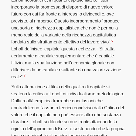
incorporano la promessa di disporre di nuovo valore
futuro con cui far fronte a interessi o dividendi e, ove
previsto, al rimborso. Questo incorporamento “produce
una sorta di ricchezza capitalistica che non è per nulla
meno reale della variante della ricchezza capitalistica
6
fondata sullo sfruttamento effettivo del lavoro vivo”.
Lohoff definisce ‘capitale’ questa ricchezza. “Si tratta
certamente di capitale supplementare che è capitale
fittizio, ma la sua funzione nell’economia globale non
differisce da un capitale risultante da una valorizzazione
7
reale”.
Sulla attribuzione al titolo della qualità di capitale si
scatena la critica a Lohoff di individualismo metodologico.
Dalla realtà empirica trarrebbe conclusioni che
contraddicono l’assunto teorico condiviso dalla Critica del
valore che il capitale non può essere altro che sostanza
di valore. Lohoff si difende su due fronti: attaccando la
rigidità dell’approccio di Kurz, e sostenendo che la propria
tesi è riconducibile al quadro teorico del soggetto