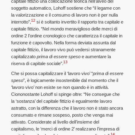
capitale fittizio una collocazione teorica nell’alveo del
soggetto automatico, Lohoff sostiene che “il legame con
la valorizzazione e il consumo di lavoro non è per nulla
12
interrotto”,
si è soltanto invertito il rapporto tra capitale e
capitale fittizio. “Nel mondo meraviglioso delle merci di
ordine 2 l’ordine cronologico che caratterizza il capitale in
funzione è capovolto. Nella forma deviata assunta dal
capitale fittizio, il lavoro vivo può vedersi stranamente
capitalizzato
prima di essere speso
e aumentare la
13
riserva di capitale sociale”.
Che si possa capitalizzare il ‘lavoro vivo’ “
prima di essere
speso
”, è logicamente insostenibile dal momento che il
‘lavoro vivo’ non esiste se non quando è in attività.
Ciononostante Lohoff si spinge oltre: “Ne consegue che
la ‘sostanza’ del capitale fittizio è egualmente lavoro
astratto, con la differenza che il lavoro non è stato ancora
consumato e rimane sospeso, posto che venga mai
attivato. Considerate al livello dell’insieme del
capitalismo, le ‘merci di ordine 2’ realizzano l’impresa di
14