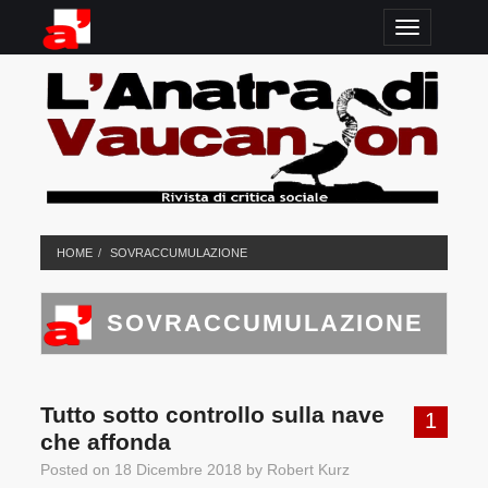
TOGGLE N
HOME
SOVRACCUMULAZIONE
SOVRACCUMULAZIONE
Tutto sotto controllo sulla nave
1
che affonda
Posted on
18 Dicembre 2018
by
Robert Kurz