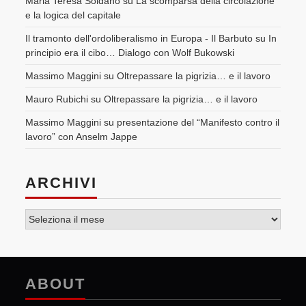
Maria Teresa Soldano
su
La scomparsa della circolazione
e la logica del capitale
Il tramonto dell'ordoliberalismo in Europa - Il Barbuto
su
In
principio era il cibo… Dialogo con Wolf Bukowski
Massimo Maggini
su
Oltrepassare la pigrizia… e il lavoro
Mauro Rubichi
su
Oltrepassare la pigrizia… e il lavoro
Massimo Maggini
su
presentazione del “Manifesto contro il
lavoro” con Anselm Jappe
ARCHIVI
Archivi
ABOUT