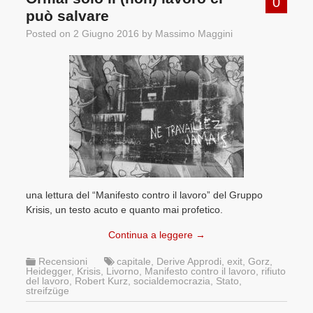
0
può salvare
Posted on
2 Giugno 2016
by
Massimo Maggini
una lettura del “Manifesto contro il lavoro” del Gruppo
Krisis, un testo acuto e quanto mai profetico.
Continua a leggere
→
Recensioni
capitale
,
Derive Approdi
,
exit
,
Gorz
,
Heidegger
,
Krisis
,
Livorno
,
Manifesto contro il lavoro
,
rifiuto
del lavoro
,
Robert Kurz
,
socialdemocrazia
,
Stato
,
streifzüge