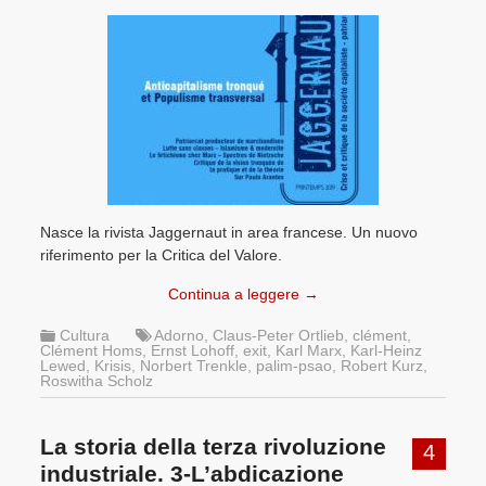
Nasce la rivista Jaggernaut in area francese. Un nuovo
riferimento per la Critica del Valore.
Continua a leggere
→
Cultura
Adorno
,
Claus-Peter Ortlieb
,
clément
,
Clément Homs
,
Ernst Lohoff
,
exit
,
Karl Marx
,
Karl-Heinz
Lewed
,
Krisis
,
Norbert Trenkle
,
palim-psao
,
Robert Kurz
,
Roswitha Scholz
La storia della terza rivoluzione
4
industriale. 3-L’abdicazione