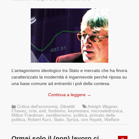
L’antagonismo ideologico tra Stato e mercato che ha finora
caratterizzato la modernità è ingannevole perché riposa su
una base comune ad entrambi i poli della contesa.
Continua a leggere
→
Critica dell'economia
,
Dibattiti
Adolph Wagner
,
Chavez
,
crisi
,
exit
,
fordismo
,
keynesiani
,
microelettronica
,
Milton Friedman
,
neoliberismo
,
politica
,
primato della
politica
,
Robert Kurz
,
Stato
,
Syriza
,
von Hayek
,
Welfare
Ormai solo il (non) lavoro ci